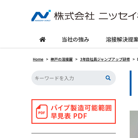
当社の強み
溶接解決提
Home
>
神戸の溶接屋
>
3年目社員ジャンプアップ研修
>