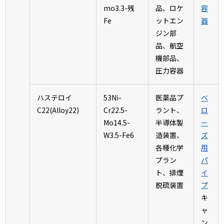
mo3.3-残
品、ロケ
容
Fe
ットエン
器
ジン部
品、航空
機部品、
圧力容器
ハステロイ
53Ni-
医薬品プ
ベ
C22(Alloy22)
Cr22.5-
ラント、
ロ
Mo14.5-
半導体製
ー
W3.5-Fe6
造装置、
ズ
各種化学
用
プラン
パ
ト、排煙
イ
脱硫装置
プ
キ
ャ
ン