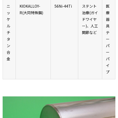
ニ
KIOKALLOY-
56Ni-44Ti
ステント
医
ッ
R(大同特殊鋼)
治療(ガイ
療
ケ
ドワイヤ
器
ル
ー)、人工
具
チ
関節など
テ
タ
ー
ン
パ
合
ー
金
パ
イ
プ