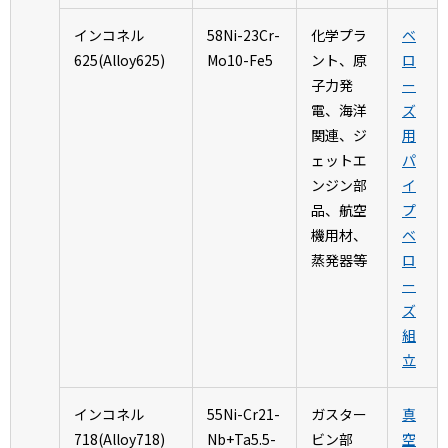
インコネル
58Ni-23Cr-
化学プラ
ベ
625(Alloy625)
Mo10-Fe5
ント、原
ロ
子力発
ー
電、海洋
ズ
関連、ジ
用
ェットエ
パ
ンジン部
イ
品、航空
プ
機用材、
ベ
蒸発器等
ロ
ー
ズ
組
立
インコネル
55Ni-Cr21-
ガスター
真
718(Alloy718)
Nb+Ta5.5-
ビン部
空