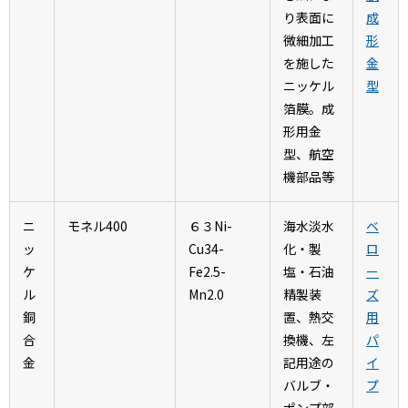
り表面に
成
微細加工
形
を施した
金
ニッケル
型
箔膜。成
形用金
型、航空
機部品等
ニ
モネル400
６３Ni-
海水淡水
ベ
ッ
Cu34-
化・製
ロ
ケ
Fe2.5-
塩・石油
ー
ル
Mn2.0
精製装
ズ
銅
置、熱交
用
合
換機、左
パ
金
記用途の
イ
バルブ・
プ
ポンプ部