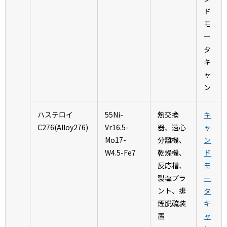
ド
モ
ー
タ
キ
ャ
ン
ハステロイ
55Ni-
熱交換
キ
C276(Alloy276)
Vr16.5-
器、遠心
ャ
Mo17-
分離機、
ン
W4.5-Fe7
乾燥機、
ド
反応槽、
モ
製塩プラ
ー
ント、排
タ
煙脱硫装
キ
置
ャ