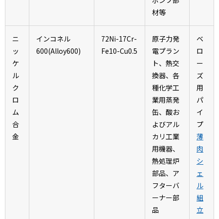
材等
ニ
インコネル
72Ni-17Cr-
原子力発
ベ
ッ
600(Alloy600)
Fe10-Cu0.5
電プラン
ロ
ケ
ト、熱交
ー
ル
換器、各
ズ
ク
種化学工
用
ロ
業用蒸発
パ
ム
缶、酸お
イ
合
よびアル
プ
金
カリ工業
薄
用機器、
肉
熱処理炉
シ
部品、ア
ェ
フターバ
ル
ーナー部
組
品
立