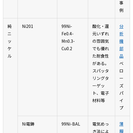
事
例
純
Ni201
99Ni-
酸化・還
分
ニ
Fe0.4-
元いずれ
析
ッ
Mn0.3-
の雰囲気
機
ケ
Cu0.2
でも優れ
部
ル
た耐食性
品
がある。
ベ
スパッタ
ロ
リングタ
ー
ーゲッ
ズ
ト、電子
パ
材料等
イ
プ
Ni電鋳
99Ni-BAL
電気めっ
薄
き法によ
膜