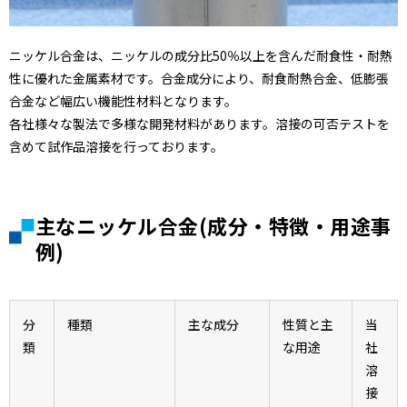
ニッケル合金は、ニッケルの成分比50％以上を含んだ耐食性・耐熱
性に優れた金属素材です。合金成分により、耐食耐熱合金、低膨張
合金など幅広い機能性材料となります。
各社様々な製法で多様な開発材料があります。溶接の可否テストを
含めて試作品溶接を行っております。
主なニッケル合金(成分・特徴・用途事
例)
分
種類
主な成分
性質と主
当
類
な用途
社
溶
接