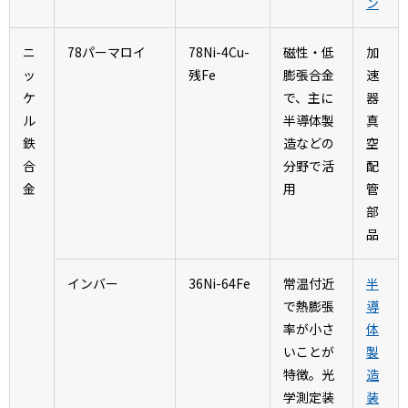
ン
ニ
78パーマロイ
78Ni-4Cu-
磁性・低
加
ッ
残Fe
膨張合金
速
ケ
で、主に
器
ル
半導体製
真
鉄
造などの
空
合
分野で活
配
金
用
管
部
品
インバー
36Ni-64Fe
常温付近
半
で熱膨張
導
率が小さ
体
いことが
製
特徴。光
造
学測定装
装