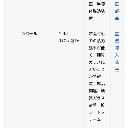
置、半導
置
体製造装
部
置
品
コバール
29Ni-
常温付近
電
17Co-残Fe
での熱膨
流
張率が低
導
く、硬質
入
ガラスに
端
近いこと
子
が特徴。
電子部品
関連、硬
質ガラス
封着、IC
リードフ
レーム