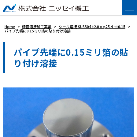
Home
>
精密溶接加工実績
>
シール溶接 SUS304 t2.0 x φ25.4 +t0.15
>
パイプ先端に0.15ミリ箔の貼り付け溶接
パイプ先端に0.15ミリ箔の貼
り付け溶接