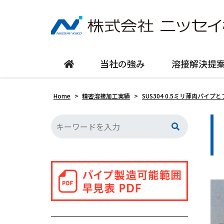
当社の強み
溶接解決提
Home
>
精密溶接加工実績
>
SUS304 0.5ミリ薄肉パイ