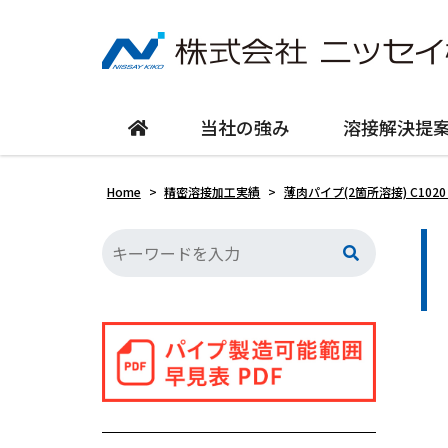
当社の強み
溶接解決提
Home
>
精密溶接加工実績
>
薄肉パイプ(2箇所溶接) C1020 t0.