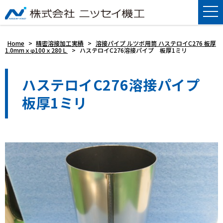
Home
>
精密溶接加工実績
>
溶接パイプ ルツボ用筒 ハステロイC276 板厚
1.0mmｘφ100ｘ280Ｌ
>
ハステロイC276溶接パイプ 板厚1ミリ
ハステロイC276溶接パイプ
板厚1ミリ