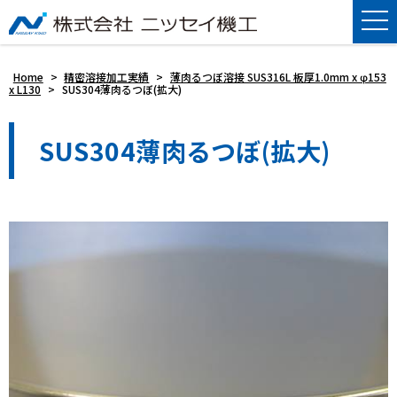
Home
>
精密溶接加工実績
>
薄肉るつぼ溶接 SUS316L 板厚1.0mm x φ153
x L130
>
SUS304薄肉るつぼ(拡大)
SUS304薄肉るつぼ(拡大)