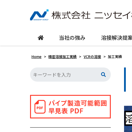
当社の強み
溶接解決提
Home
>
精密溶接加工実績
>
VCRの溶接
>
加工実績