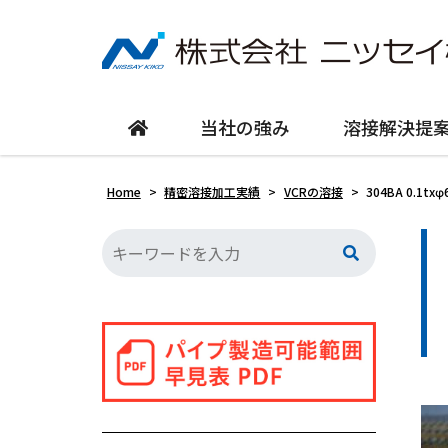
当社の強み
溶接解決提
Home
>
精密溶接加工実績
>
VCRの溶接
>
304BA 0.1t