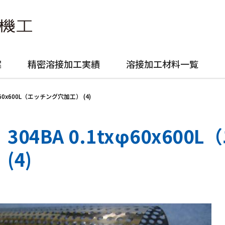
案
精密溶接加工実績
溶接加工材料一覧
xφ60x600L（エッチング穴加工） (4)
304BA 0.1txφ60x6
(4)