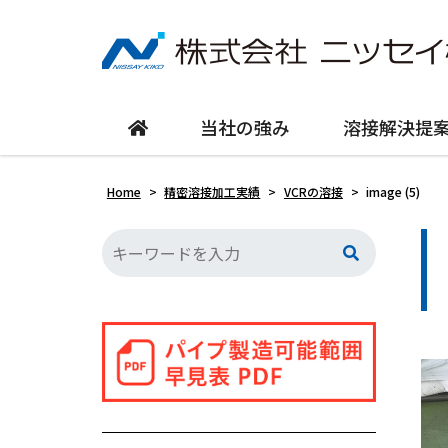
当社の強み
溶接解決提
Home
>
精密溶接加工実績
>
VCRの溶接
>
image (5)