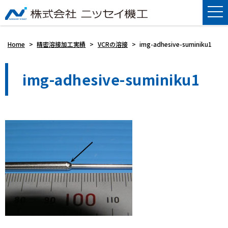
Home
>
精密溶接加工実績
>
VCRの溶接
>
img-adhesive-suminiku1
img-adhesive-suminiku1