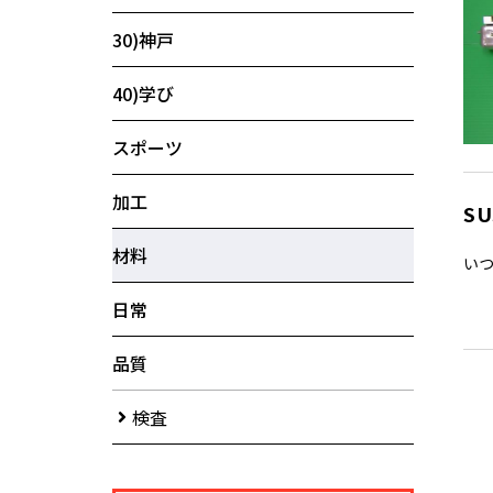
30)神戸
40)学び
スポーツ
加工
S
材料
いつ
日常
品質
検査