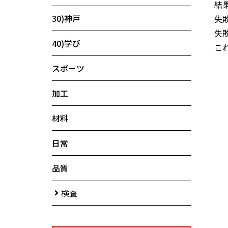
結
30)神戸
失
失
40)学び
こ
スポーツ
加工
材料
日常
品質
検査