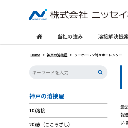
当社の強み
溶接解決提
Home
>
神戸の溶接屋
>
ソーホーレン時々ホーレンソー
神戸の溶接屋
最
10)溶接
報
い
20)志（こころざし）