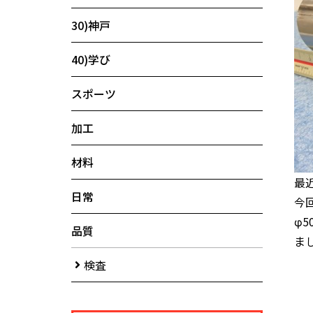
30)神戸
40)学び
スポーツ
加工
材料
最
日常
今
φ
品質
ま
検査