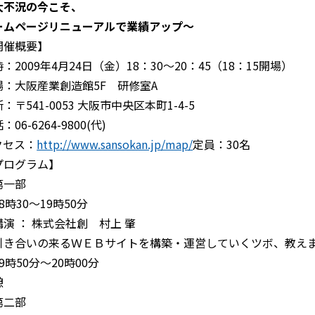
大不況の今こそ、
ームページリニューアルで業績アップ～
開催概要】
：2009年4月24日（金）18：30～20：45（18：15開場）
場：大阪産業創造館5F 研修室A
：〒541-0053 大阪市中央区本町1-4-5
：06-6264-9800(代)
クセス：
http://www.sansokan.jp/map/
定員：30名
プログラム】
第一部
8時30～19時50分
講演 ： 株式会社創 村上 肇
引き合いの来るＷＥＢサイトを構築・運営していくツボ、教え
9時50分～20時00分
憩
第二部