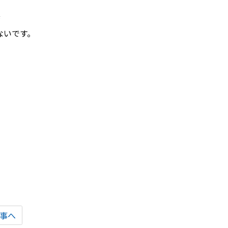
肇
ないです。
事へ