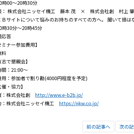
0時00～20時30分
談： 株式会社ニッセイ機工 藤本 茂 × 株式会社創 村上 
ＥＢサイトについて悩みのお持ちのすべての方へ。 聞いて損は
0時30分～20時45分
疑応答
セミナー参加費用】
無料
有志で懇親会】
間：21:00～
費用：参加者で割り勘(4000円程度を予定)
主催・協力】
催：株式会社創
http://www.e-b2b.jp/
力：株式会社ニッセイ機工
https://nkw.co.jp/
前の記事へ
次の記