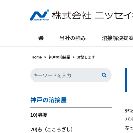
当社の強み
溶接解決提
Home
>
神戸の溶接屋
>
対談します
神戸の溶接屋
弊
10)溶接
パ
な
20)志（こころざし）