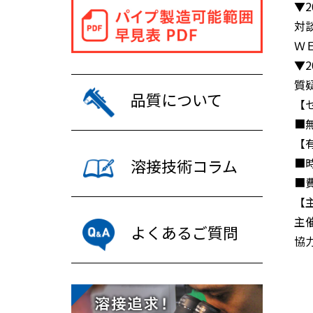
▼2
対
Ｗ
▼2
質
品質について
【
■
【
溶接技術コラム
■時
■
【
主
よくあるご質問
協