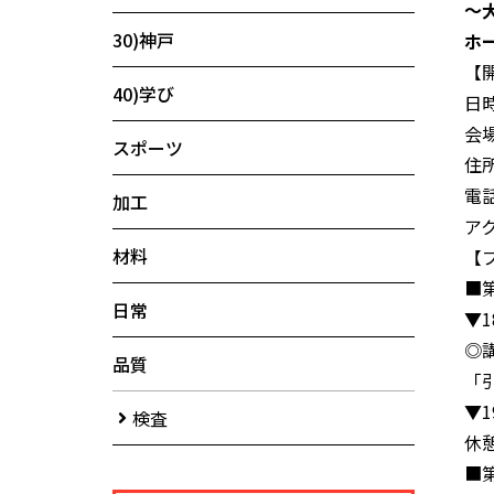
～
30)神戸
ホ
【
40)学び
日時
会
スポーツ
住所
電話
加工
ア
材料
【
■
日常
▼1
◎
品質
「
▼1
検査
休
■