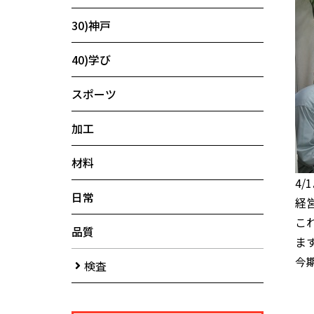
30)神戸
40)学び
スポーツ
加工
材料
4
日常
経
こ
品質
ま
今
検査