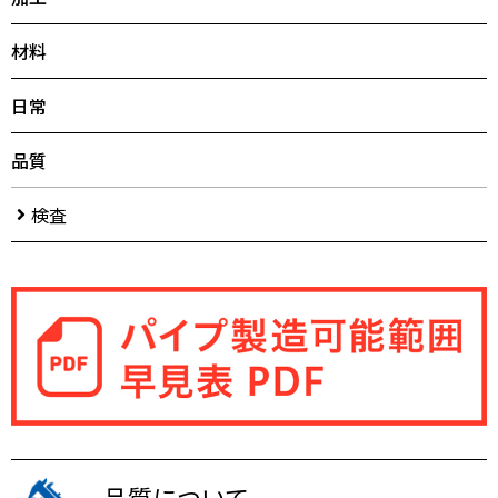
材料
日常
品質
検査
品質について