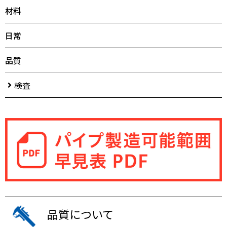
材料
日常
品質
検査
品質について