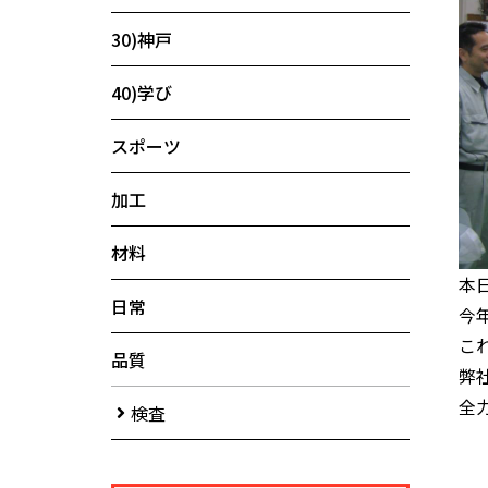
30)神戸
40)学び
スポーツ
加工
材料
本
日常
今
こ
品質
弊
全
検査