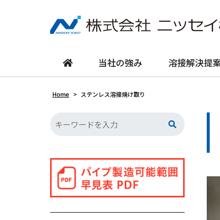
当社の強み
溶接解決提
Home
>
ステンレス溶接焼け取り
動
画
プ