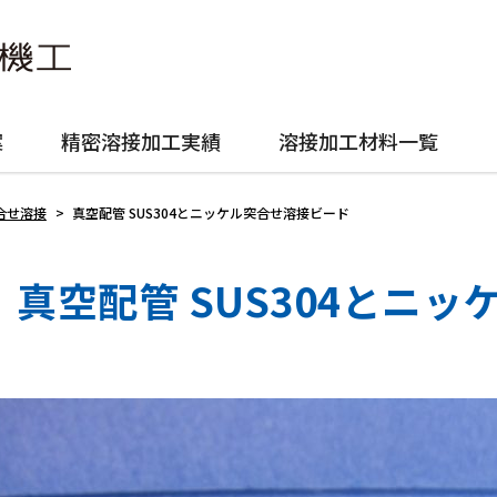
案
精密溶接加工実績
溶接加工材料一覧
突合せ溶接
>
真空配管 SUS304とニッケル突合せ溶接ビード
真空配管 SUS304とニ