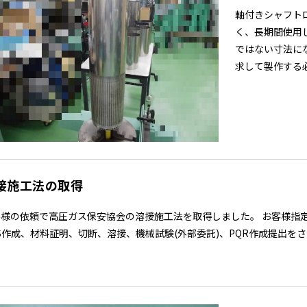
軸付きシャフト
く、長期間使用
ではない寸法に
求して製作する必
接施工法の取得
客様の依頼で高圧ガス保安協会の溶接施工法を取得しました。 お客様指
S作成、材料証明、切断、溶接、機械試験(外部委託)、PQR作成提出をさせ