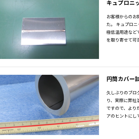
キュプロニ
お客様からのお
た。 キュプロ
極低温用途など
を取り寄せて可否と
円筒カバー試
久しぶりのブロ
り、実際に弊社
ですので、より
アのヒントにして