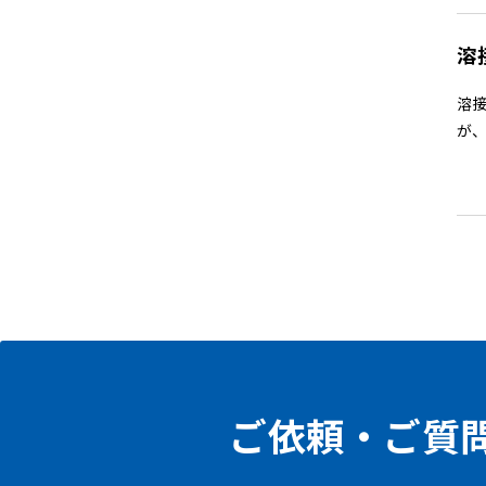
溶
溶接
が、
ご依頼・ご質