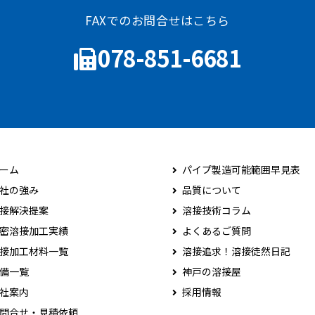
FAXでのお問合せはこちら
078-851-6681
ーム
パイプ製造可能範囲早見表
社の強み
品質について
接解決提案
溶接技術コラム
密溶接加工実績
よくあるご質問
接加工材料一覧
溶接追求！溶接徒然日記
備一覧
神戸の溶接屋
社案内
採用情報
問合せ・見積依頼