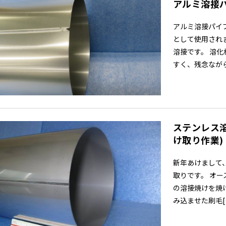
アルミ溶接
アルミ溶接パイ
として使用され
溶接です。 溶
すく、残念ながら
ステンレス
け取り作業)
新年あけまして
取りです。 オー
の溶接焼けを焼
み込ませた刷毛[…