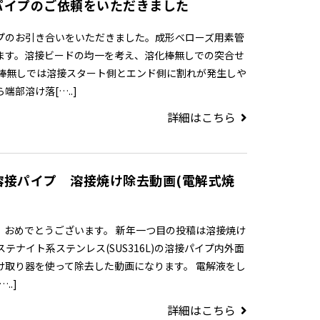
パイプのご依頼をいただきました
プのお引き合いをいただきました。成形ベローズ用素管
ます。溶接ビードの均一を考え、溶化棒無しでの突合せ
化棒無しでは溶接スタート側とエンド側に割れが発生しや
端部溶け落[…..]
詳細はこちら
溶接パイプ 溶接焼け除去動画(電解式焼
、おめでとうございます。 新年一つ目の投稿は溶接焼け
ステナイト系ステンレス(SUS316L)の溶接パイプ内外面
け取り器を使って除去した動画になります。 電解液をし
..]
詳細はこちら