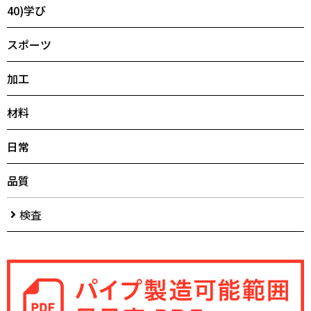
40)学び
スポーツ
加工
材料
日常
品質
検査