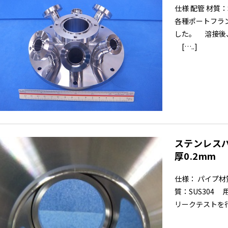
仕様 配管 材質：
各種ポートフラ
した。 溶接後
[…..]
ステンレスパ
厚0.2mm
仕様： パイプ材質
質：SUS304
リークテストを行い