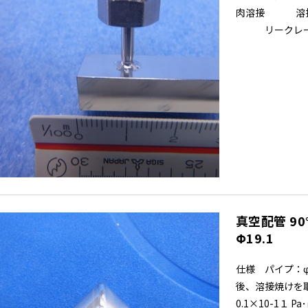
肉溶接 溶接後
リークレート 0.
真空配管 90°
Φ19.1
仕様 パイプ：φ1
後、溶接焼けを
0.1×10-1１ P