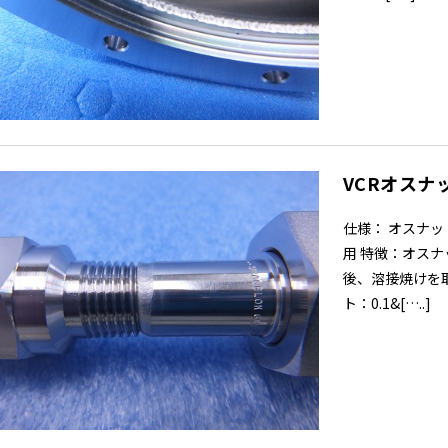
VCRオスナ
仕様： オスナット
用 特徴：オス
後、溶接焼けを
ト：0.1&[…..]