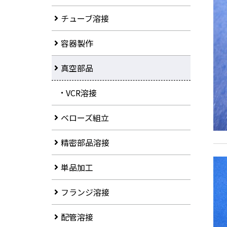
チューブ溶接
容器製作
真空部品
VCR溶接
ベローズ組立
精密部品溶接
単品加工
フランジ溶接
配管溶接