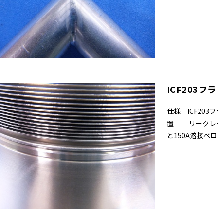
ICF203フ
仕様 ICF20
置 リークレート 
と150A溶接ベ