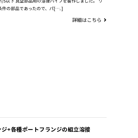
 Pa･㎥/S以下 真空部品用の溶接パイプを製作しました。 リ
件の部品であったので、パ[…..]
詳細はこちら
ンジ+各種ポートフランジの組立溶接