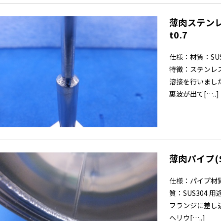
薄肉ステンレ
t0.7
仕様：材質：SUS
特徴：ステンレ
溶接を行いまし
裏波が出て[…..]
薄肉パイプ(S
仕様：パイプ材質：
質：SUS304
フランジに差し
ヘリウ[…..]