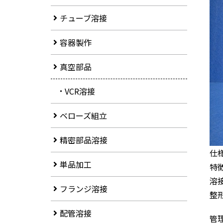
チューブ溶接
容器製作
真空部品
VCR溶接
ベローズ組立
精密部品溶接
仕様
単品加工
特
溶
フランジ溶接
整
配管溶接
管理