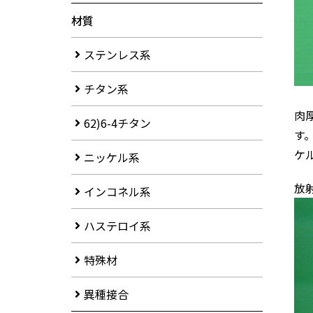
材質
ステンレス系
チタン系
肉
62)6-4チタン
す
ケ
ニッケル系
放
インコネル系
ハステロイ系
特殊材
異種接合