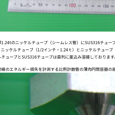
厚1.24tのニッケルチューブ（シームレス管）にSUS316チュ
。ニッケルチューブ（1/2インチ・1.24ｔ）とニッケルチューブ
ルチューブとSUS316チューブは直列に差込み溶接しております
射線のエネルギー損失を計測する比例計数管の薄肉円筒容器の