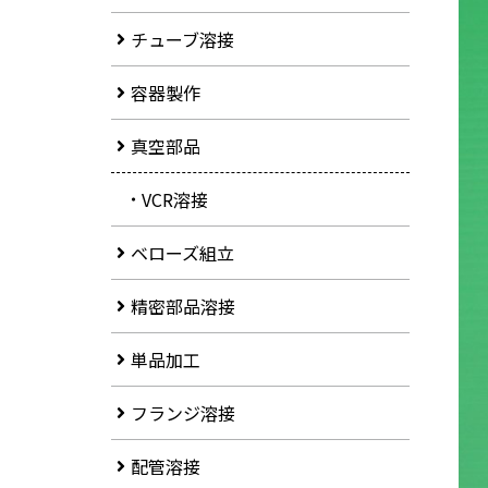
チューブ溶接
容器製作
真空部品
VCR溶接
ベローズ組立
精密部品溶接
単品加工
フランジ溶接
配管溶接