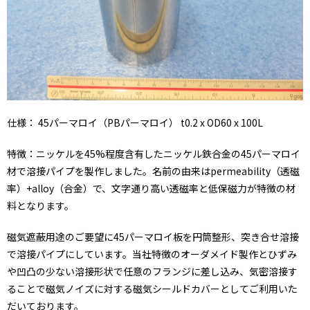
仕様： 45パーマロイ（PBパーマロイ） t0.2 x OD60 x 100L
特徴：ニッケルを45%程度含有したニッケル鉄合金の45パーマロイ
材で溶接パイプを製作しました。名前の由来はpermeability（透磁
率）+alloy（合金）で、文字通り高い透磁率と低保磁力が特徴の材
料となります。
磁気遮蔽用途のご要望に45パーマロイ板を円筒整形、突き合せ溶接
で溶接パイプにしています。当社特徴のオーダメイド製作とひずみ
や凹凸の少ない溶接形状で任意のフランジに差し込み、気密溶接す
ることで磁気ノイズに対する磁気シールドカバーとしてご利用いた
だいております。