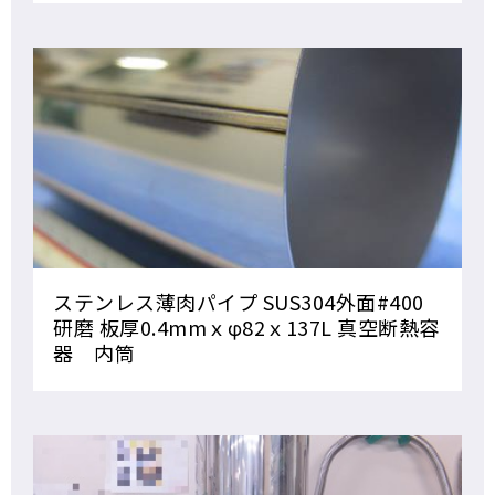
ステンレス薄肉パイプ SUS304外面#400
研磨 板厚0.4mmｘφ82ｘ137L 真空断熱容
器 内筒