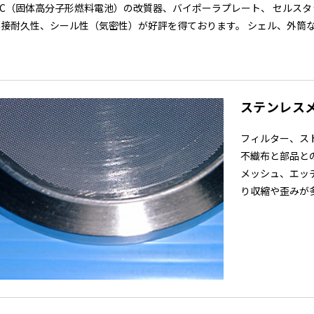
FC（固体高分子形燃料電池）の改質器、バイポーラプレート、 セルス
接耐久性、シール性（気密性）が好評を得ております。 シェル、外筒など
ステンレス
フィルター、ス
不織布と部品と
メッシュ、エッ
り収縮や歪みが多