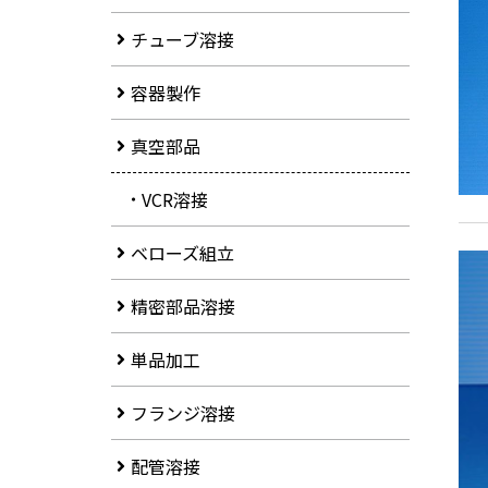
チューブ溶接
容器製作
真空部品
VCR溶接
ベローズ組立
精密部品溶接
単品加工
フランジ溶接
配管溶接