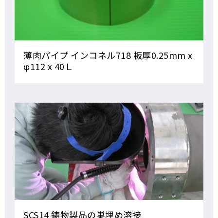
薄肉パイプ インコネル718 板厚0.25mm x
φ112 x 40Ｌ
SCS14 鋳物製品の巣埋め溶接