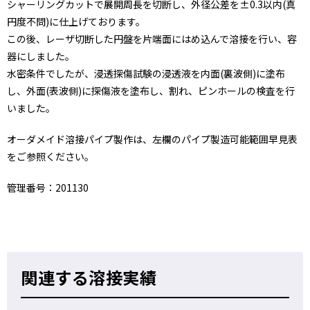
シャーリングカットで展開周長を切断し、外径公差を±0.3以内(真
円度不問)に仕上げております。
この後、レーザ切断した円盤を片端面にはめ込んで溶接を行い、容
器にしました。
水密条件でしたが、浸透探傷試験の浸透液を内面(裏波側)に塗布
し、外面(表波側)に探傷液を塗布し、割れ、ピンホールの検査を行
いました。
オーダメイド溶接パイプ製作は、左欄のパイプ製造可能範囲早見表
をご参照ください。
管理番号：201130
関連する溶接実績