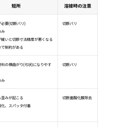
短所
溶接時の注意
必要(切断バリ)
切断バリ
のみ
が緩いと切断寸法精度が悪くなる
さで制約がある
料の横曲がり(弓状)になりやす
切断バリ
のみ
る歪みが起こる
切断面酸化膜除去
酸化、スパッタ付着