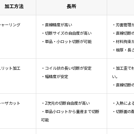
加工方法
長所
シャーリング
・直線精度が高い
・刃面管理が
・切断サイズの自由度が高い
・直線切断
・単品・小ロット切断が可能
・材料拘束
・板厚・長
スリット加工
・コイル状の長い切断が安定
・加工歪で材
・幅精度が安定
い。
・直線切断
レーザカット
・2次元の切断自由度が高い
・入熱によ
・単品小ロットから量産まで切断
・切断面の
可能