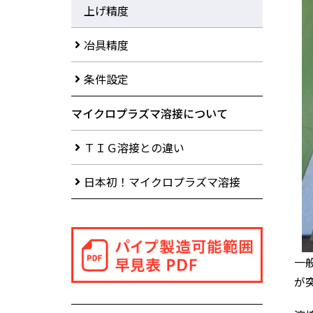
上げ精度
冶具精度
条件設定
マイクロプラズマ溶接について
ＴＩＧ溶接との違い
日本初！マイクロプラズマ溶接
一
が