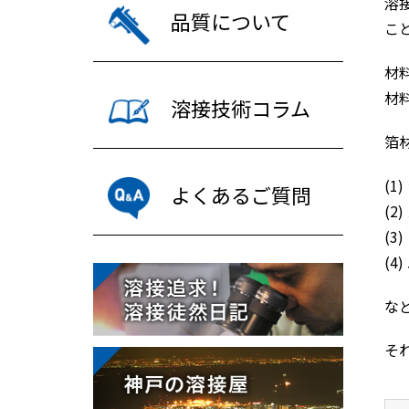
溶
品質について
こ
材
材
溶接技術コラム
箔
(1
よくあるご質問
(2
(3
(4
な
そ