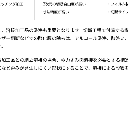
エッチング加工
・2次元の切断自由度が高い
・フィルム
・寸法精度が高い
・切断サイ
た、溶接加工品の洗浄も重要となります。切断工程で付着する
ーザー切断などでの酸化膜の除去は、アルコール洗浄、酸洗い
す。
械加工品との組立溶接の場合、極力すみ肉溶接を必要とする構
工など歪みが発生しにくい形状にすることで、溶接による影響
。