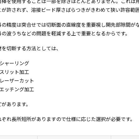
接棒を使用することは一部を除きほとんどありません。これは
とが許されず、溶接ビード厚さばらつきがきわめて狭い許容範
料の精度は突合せでは切断面の直線度を重要視し開先部隙間が
料の波うちなどの問題を軽減する上で重要となるからです。
材を切断する方法としては、
) シャーリング
) スリット加工
) レーザーカット
) エッチング加工
どがあります。
れぞれ長所短所がありますので仕様に応じた選択が必要です。