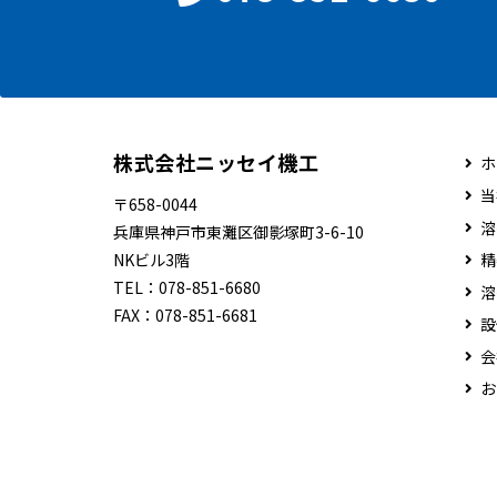
株式会社ニッセイ機工
ホ
当
〒658-0044
溶
兵庫県神戸市東灘区御影塚町3-6-10
NKビル3階
精
TEL：
078-851-6680
溶
FAX：
078-851-6681
設
会
お