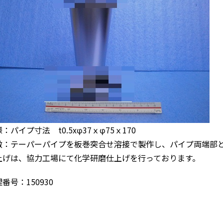
：パイプ寸法 t0.5xφ37ｘφ75ｘ170
徴：テーパーパイプを板巻突合せ溶接で製作し、パイプ両端部
上げは、協力工場にて化学研磨仕上げを行っております。
番号：150930