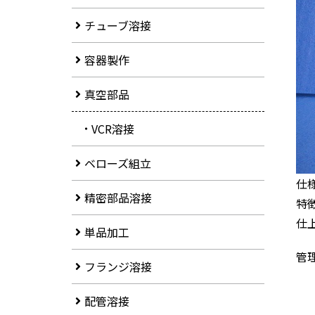
チューブ溶接
容器製作
真空部品
VCR溶接
ベローズ組立
仕様
精密部品溶接
特
仕
単品加工
管理
フランジ溶接
配管溶接