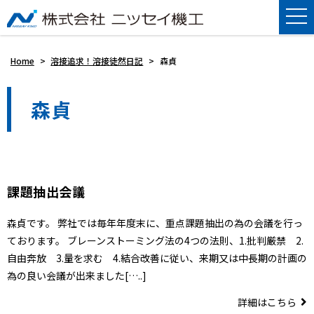
Home
>
溶接追求！溶接徒然日記
>
森貞
森貞
課題抽出会議
森貞です。 弊社では毎年年度末に、重点課題抽出の為の会議を行っ
ております。 ブレーンストーミング法の4つの法則、1.批判厳禁 2.
自由奔放 3.量を求む 4.結合改善に従い、来期又は中長期の計画の
為の良い会議が出来ました[…..]
詳細はこちら