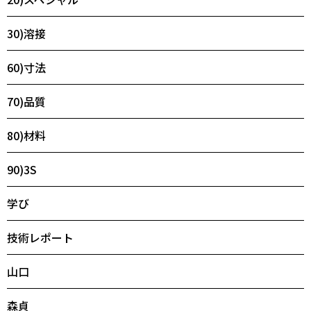
30)溶接
60)寸法
70)品質
80)材料
90)3S
学び
技術レポート
山口
森貞