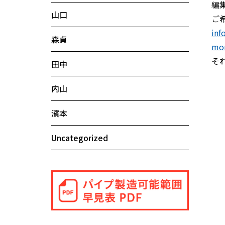
編
山口
ご
inf
森貞
mor
そ
田中
内山
濱本
Uncategorized