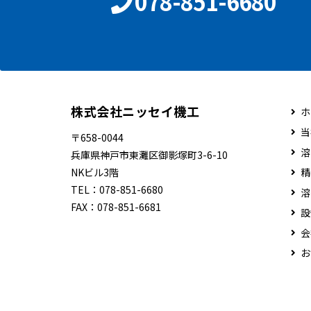
078-851-6680
株式会社ニッセイ機工
ホ
当
〒658-0044
溶
兵庫県神戸市東灘区御影塚町3-6-10
NKビル3階
精
TEL：
078-851-6680
溶
FAX：
078-851-6681
設
会
お