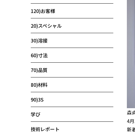
120)お客様
20)スペシャル
30)溶接
60)寸法
70)品質
80)材料
90)3S
森
学び
4
技術レポート
新