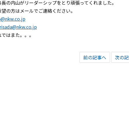
集長の内山がリーダーシップをとり頑張ってくれました。
希望の方はメールでご連絡ください。
o@nkw.co.jp
isada@nkw.co.jp
れではまた。。。
前の記事へ
次の記