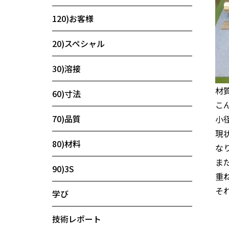
120)お客様
20)スペシャル
30)溶接
材質
60)寸法
こ
70)品質
小
現状
80)材料
な
ま
90)3S
重
そ
学び
技術レポート