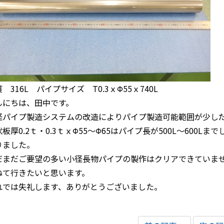
 316L パイプサイズ T0.3ｘΦ55ｘ740L
んにちは、田中です。
径パイプ製造システムの改造によりパイプ製造可能範囲が少し
板厚0.2ｔ・0.3ｔｘΦ55～Φ65はパイプ長が500L～600
りました。
だまだご要望の多い小径長物パイプの製作はクリアできていま
ねて行きたいと思います。
れでは失礼します、ありがとうございました。