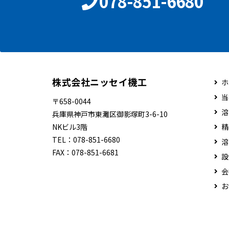
078-851-6680
株式会社ニッセイ機工
ホ
当
〒658-0044
溶
兵庫県神戸市東灘区御影塚町3-6-10
NKビル3階
精
TEL：
078-851-6680
溶
FAX：
078-851-6681
設
会
お