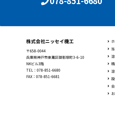
078-851-6680
株式会社ニッセイ機工
ホ
当
〒658-0044
溶
兵庫県神戸市東灘区御影塚町3-6-10
NKビル3階
精
TEL：
078-851-6680
溶
FAX：
078-851-6681
設
会
お