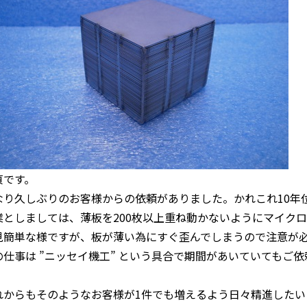
貞です。
なり久しぶりのお客様からの依頼がありました。かれこれ10年
業としましては、薄板を200枚以上重ね動かないようにマイク
見簡単な様ですが、板が薄い為にすぐ歪んでしまうので注意が
の仕事は ”ニッセイ機工” という具合で期間があいていてもご
。
れからもそのようなお客様が1件でも増えるよう日々精進したい