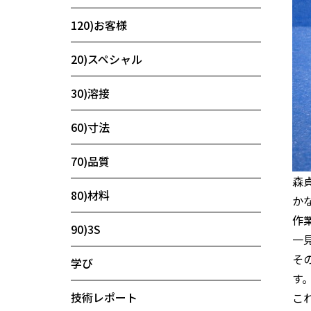
120)お客様
20)スペシャル
30)溶接
60)寸法
70)品質
森
80)材料
か
作
90)3S
一
そ
学び
す
技術レポート
こ