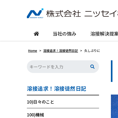
当社の強み
溶接解決提
Home
>
溶接追求！溶接徒然日記
>
久しぶりに
溶接追求！溶接徒然日記
10)日々のこと
100)機械