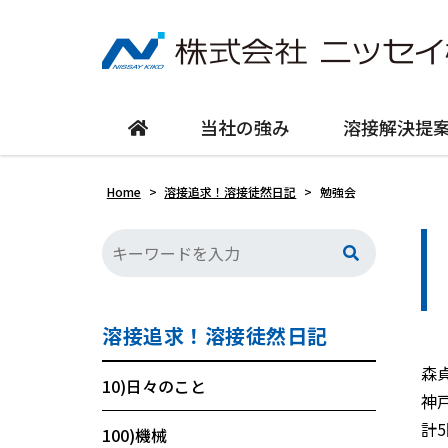
当社の強み
溶接解決提
Home
>
溶接追求！溶接徒然日記
>
勉強会
溶接追求！溶接徒然日記
森
10)日々のこと
神
計
100)機械