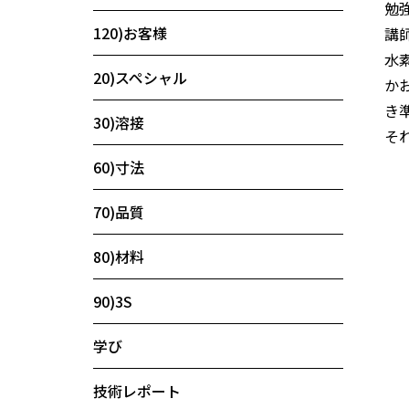
勉
120)お客様
講
水
20)スペシャル
か
き
30)溶接
そ
60)寸法
70)品質
80)材料
90)3S
学び
技術レポート