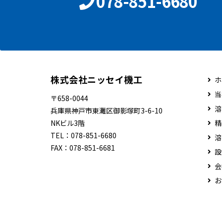
078-851-6680
株式会社ニッセイ機工
ホ
当
〒658-0044
溶
兵庫県神戸市東灘区御影塚町3-6-10
NKビル3階
精
TEL：
078-851-6680
溶
FAX：
078-851-6681
設
会
お