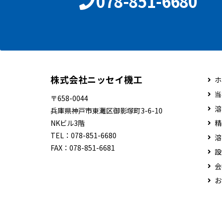
078-851-6680
株式会社ニッセイ機工
ホ
当
〒658-0044
溶
兵庫県神戸市東灘区御影塚町3-6-10
NKビル3階
精
TEL：
078-851-6680
溶
FAX：
078-851-6681
設
会
お