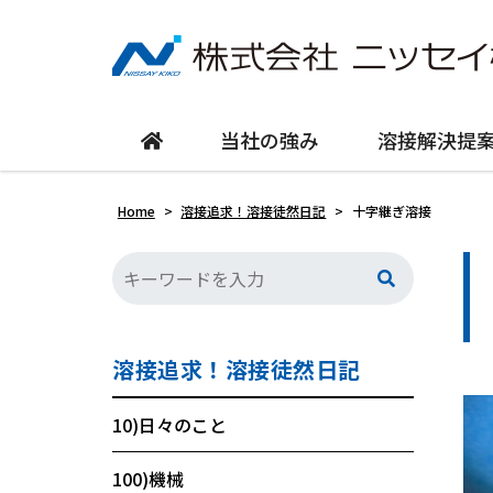
当社の強み
溶接解決提
Home
>
溶接追求！溶接徒然日記
>
十字継ぎ溶接
溶接追求！溶接徒然日記
10)日々のこと
100)機械