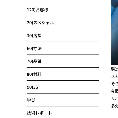
120)お客様
20)スペシャル
30)溶接
60)寸法
70)品質
製
80)材料
1
そ
90)3S
今
サ
学び
多
技術レポート