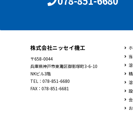
078-851-6680
株式会社ニッセイ機工
ホ
当
〒658-0044
溶
兵庫県神戸市東灘区御影塚町3-6-10
NKビル3階
精
TEL：
078-851-6680
溶
FAX：
078-851-6681
設
会
お