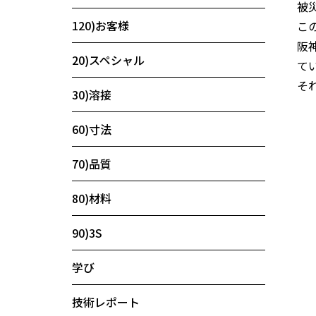
被
120)お客様
こ
阪
20)スペシャル
て
そ
30)溶接
60)寸法
70)品質
80)材料
90)3S
学び
技術レポート