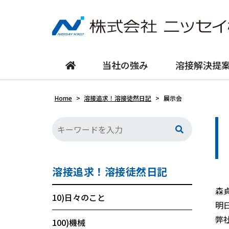
当社の強み
溶接解決提
Home
>
溶接追求！溶接徒然日記
>
展示会
溶接追求！溶接徒然日記
森
10)日々のこと
明
弊
100)機械