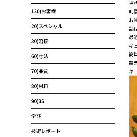
場
120)お客様
時
お
20)スペシャル
話
最
30)溶接
キ
簡
60)寸法
農
70)品質
キ
80)材料
90)3S
学び
技術レポート