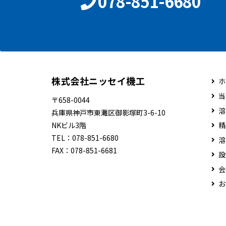
078-851-6680
株式会社ニッセイ機工
ホ
当
〒658-0044
溶
兵庫県神戸市東灘区御影塚町3-6-10
NKビル3階
精
TEL：
078-851-6680
溶
FAX：
078-851-6681
設
会
お