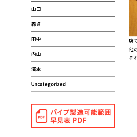
山口
森貞
田中
店
他
内山
そ
濱本
Uncategorized