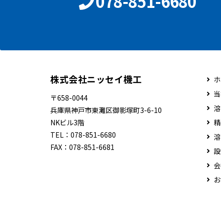
078-851-6680
株式会社ニッセイ機工
ホ
当
〒658-0044
溶
兵庫県神戸市東灘区御影塚町3-6-10
NKビル3階
精
TEL：
078-851-6680
溶
FAX：
078-851-6681
設
会
お