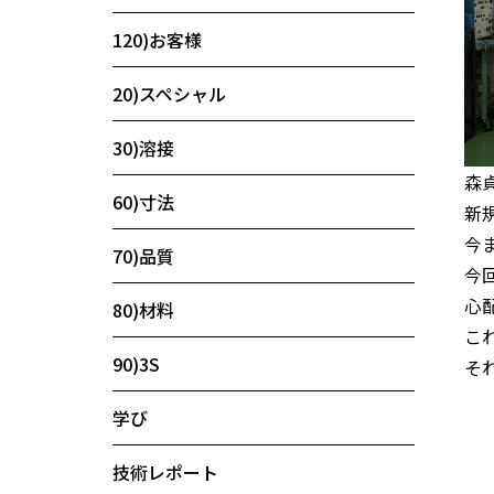
120)お客様
20)スペシャル
30)溶接
森
60)寸法
新
今
70)品質
今
心
80)材料
こ
90)3S
そ
学び
技術レポート