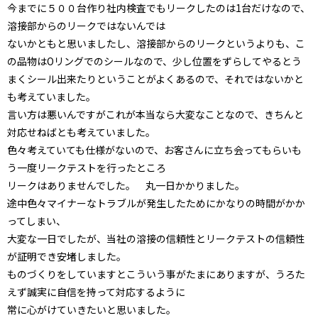
今までに５００台作り社内検査でもリークしたのは1台だけなので、
溶接部からのリークではないんでは
ないかともと思いましたし、溶接部からのリークというよりも、こ
の品物はOリングでのシールなので、少し位置をずらしてやるとう
まくシール出来たりということがよくあるので、それではないかと
も考えていました。
言い方は悪いんですがこれが本当なら大変なことなので、きちんと
対応せねばとも考えていました。
色々考えていても仕様がないので、お客さんに立ち会ってもらいも
う一度リークテストを行ったところ
リークはありませんでした。 丸一日かかりました。
途中色々マイナーなトラブルが発生したためにかなりの時間がかか
ってしまい、
大変な一日でしたが、当社の溶接の信頼性とリークテストの信頼性
が証明でき安堵しました。
ものづくりをしていますとこういう事がたまにありますが、うろた
えず誠実に自信を持って対応するように
常に心がけていきたいと思いました。