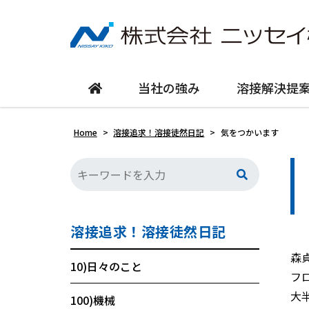
当社の強み
溶接解決提
Home
>
溶接追求！溶接徒然日記
>
気をつかいます
溶接追求！溶接徒然日記
森
10)日々のこと
フ
大
100)機械