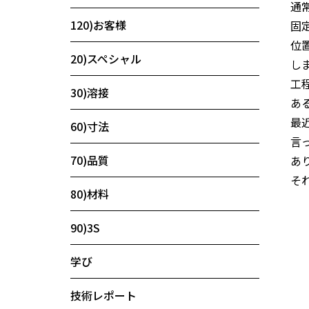
通
120)お客様
固
位
20)スペシャル
し
工
30)溶接
あ
最
60)寸法
言
70)品質
あ
そ
80)材料
90)3S
学び
技術レポート