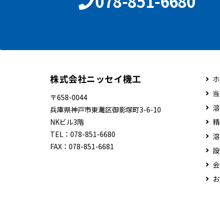
078-851-6680
株式会社ニッセイ機工
ホ
当
〒658-0044
溶
兵庫県神戸市東灘区御影塚町3-6-10
NKビル3階
精
TEL：
078-851-6680
溶
FAX：
078-851-6681
設
会
お