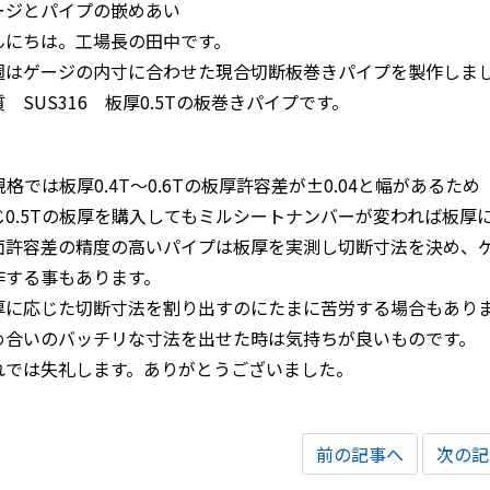
ージとパイプの嵌めあい
んにちは。工場長の田中です。
週はゲージの内寸に合わせた現合切断板巻きパイプを製作しま
 SUS316 板厚0.5Tの板巻きパイプです。
s規格では板厚0.4T～0.6Tの板厚許容差が±0.04と幅があるため
じ0.5Tの板厚を購入してもミルシートナンバーが変われば板厚
面許容差の精度の高いパイプは板厚を実測し切断寸法を決め、
作する事もあります。
厚に応じた切断寸法を割り出すのにたまに苦労する場合もあり
め合いのバッチリな寸法を出せた時は気持ちが良いものです。
れでは失礼します。ありがとうございました。
前の記事へ
次の記