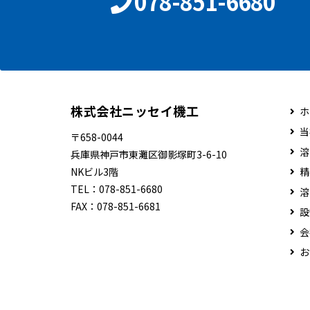
078-851-6680
株式会社ニッセイ機工
ホ
当
〒658-0044
溶
兵庫県神戸市東灘区御影塚町3-6-10
NKビル3階
精
TEL：
078-851-6680
溶
FAX：
078-851-6681
設
会
お