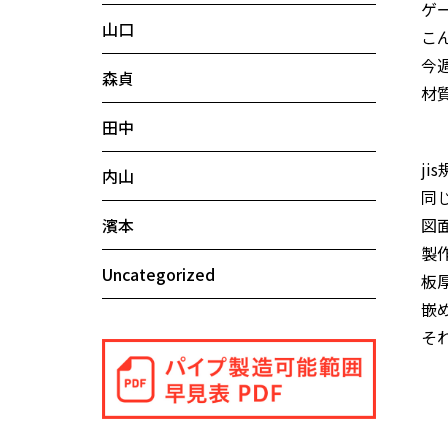
ゲ
山口
こ
今
森貞
材質
田中
ji
内山
同
濱本
図
製
Uncategorized
板
嵌
そ