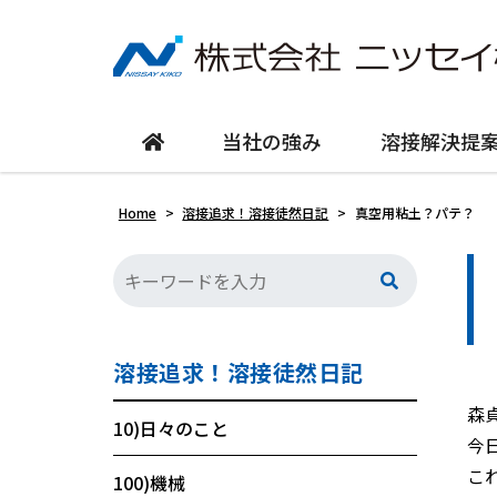
当社の強み
溶接解決提
Home
>
溶接追求！溶接徒然日記
>
真空用粘土？パテ？
溶接追求！溶接徒然日記
森
10)日々のこと
今日
こ
100)機械