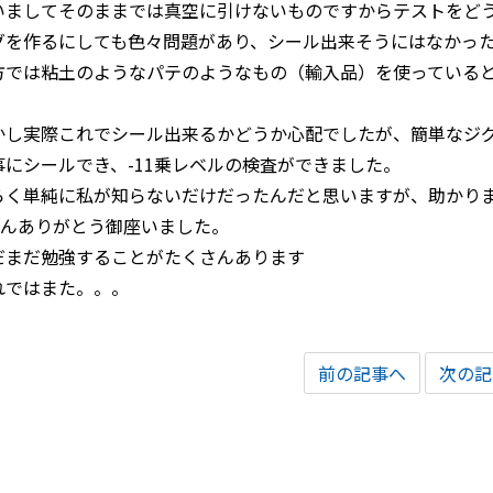
いましてそのままでは真空に引けないものですからテストをど
グを作るにしても色々問題があり、シール出来そうにはなかっ
方では粘土のようなパテのようなもの（輸入品）を使っている
。
かし実際これでシール出来るかどうか心配でしたが、簡単なジ
事にシールでき、-11乗レベルの検査ができました。
らく単純に私が知らないだけだったんだと思いますが、助かり
さんありがとう御座いました。
だまだ勉強することがたくさんあります
れではまた。。。
前の記事へ
次の記