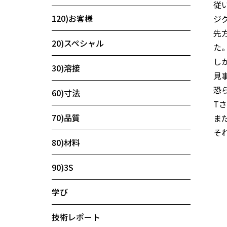
従
120)お客様
ジ
先
20)スペシャル
た
し
30)溶接
見
恐
60)寸法
T
70)品質
ま
そ
80)材料
90)3S
学び
技術レポート