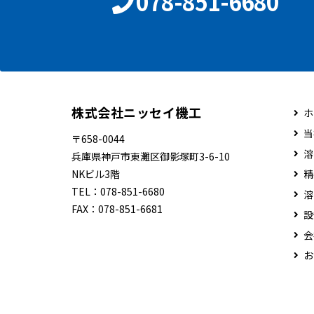
078-851-6680
株式会社ニッセイ機工
ホ
当
〒658-0044
溶
兵庫県神戸市東灘区御影塚町3-6-10
NKビル3階
精
TEL：
078-851-6680
溶
FAX：
078-851-6681
設
会
お