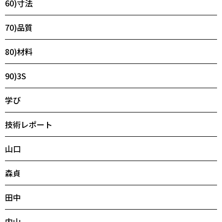
60)寸法
70)品質
80)材料
90)3S
学び
技術レポート
山口
森貞
田中
内山