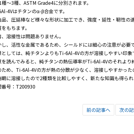
S1種～3種、ASTM Grade4に分別されます。
-6Al-4Vはチタンのα-β合金です。
造品、圧延棒など様々な形状に加工でき、強度・延性・靭性の
質をもちます。
者、溶接性は問題ありません。
かし、活性な金属であるため、シールドには細心の注意が必要
想としては、純チタンよりもTi-6Al-4Vの方が溶接しやすい印
献を読んでみると、純チタンの熱伝導率がTi-6Al-4Vのそれよ
のため、Ti-6Al-4Vの方が熱の分散が少なく、溶接しやすかっ
時期に溶接したので2種類を比較しやすく、新たな知識も得られ
番号：T200930
前の記事へ
次の記