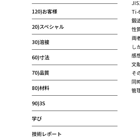
JI
120)お客様
Ti
鍛
20)スペシャル
性
両
30)溶接
し
感
60)寸法
文
70)品質
そ
同
80)材料
管理
90)3S
学び
技術レポート