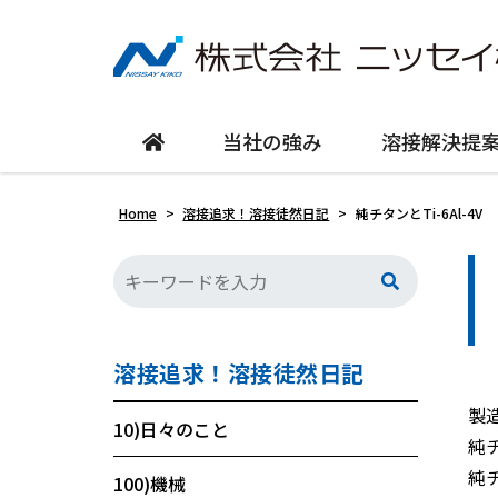
当社の強み
溶接解決提
Home
>
溶接追求！溶接徒然日記
>
純チタンとTi-6Al-4V
溶接追求！溶接徒然日記
製
10)日々のこと
純チ
純
100)機械