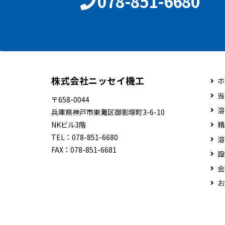
078-851-6680
株式会社ニッセイ機工
ホ
当
〒658-0044
溶
兵庫県神戸市東灘区御影塚町3-6-10
NKビル3階
精
TEL：
078-851-6680
溶
FAX：
078-851-6681
設
会
お