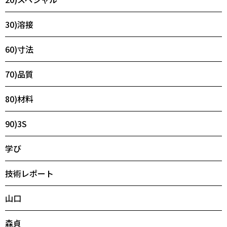
30)溶接
60)寸法
70)品質
80)材料
90)3S
学び
技術レポート
山口
森貞