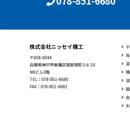
078-851-6680
株式会社ニッセイ機工
ホ
当
〒658-0044
溶
兵庫県神戸市東灘区御影塚町3-6-10
NKビル3階
精
TEL：
078-851-6680
溶
FAX：
078-851-6681
設
会
お