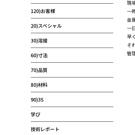
現
120)お客様
一
金
20)スペシャル
一
早
30)溶接
そ
管理
60)寸法
70)品質
80)材料
90)3S
学び
技術レポート