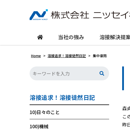
当社の強み
溶接解決提
Home
>
溶接追求！溶接徒然日記
>
集中豪雨
溶接追求！溶接徒然日記
森
10)日々のこと
こ
昨
100)機械